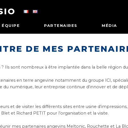
SIO
ÉQUIPE
PARTENAIRES
MÉDIA
NTRE DE MES PARTENAIR
 ? Ils sont nombreux à être implantée dans la belle région du
partenaires en terre angevine notamment du
groupe ICI
, spécia
e du numérique, leur entreprise continue d’innover et de dépl
urs et de visiter les différents sites entre usine d’impression
 Blet
et
Richard PETIT
pour l’organisation et la visite.
réunir mes partenaires angevins
Meltonic
,
Rouchette
et
La Blo