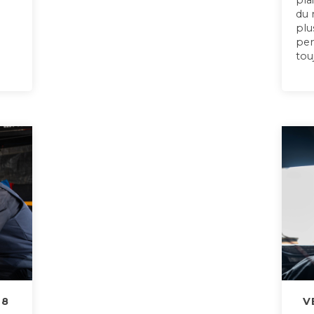
pla
du 
plu
pen
tou
28
V