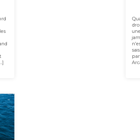
ord
Qua
dro
des
une
n
jam
uand
n’e
sai
t
par
…]
Arc