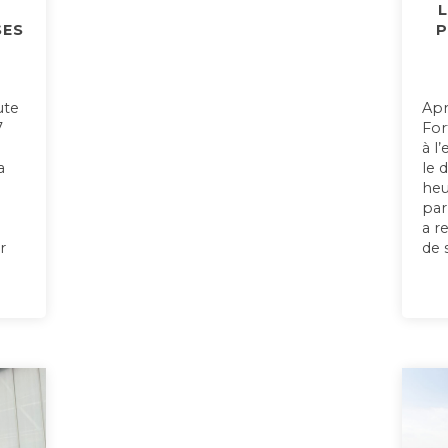
L
SES
P
ute
Apr
7
For
à l
a
le 
heu
par
a r
r
de 