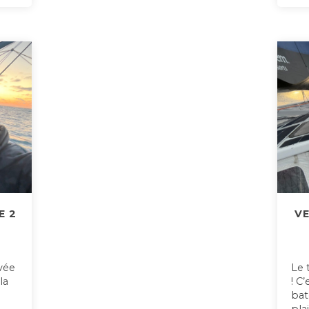
E 2
VE
ivée
Le 
la
! C
bat