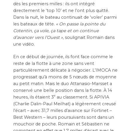
dès les premiers milles : ils ont intégré
directement le ‘top 10’ et ne l’ont plus quitté.
Dans la nuit, le bateau continuait de ‘voler’ parmi
les bateaux de tête.
« On passe la pointe du
Cotentin, ça vole, ça tape et on continue
d’avancer vers l’Ouest »,
soulignait Romain dans
une vidéo.
En ce début de journée, ils font face comme le
reste de la flotte à une zone sans vent
particulièrement délicate à négocier. L’IMOCA ne
progressait qu’à moins de 5 nœuds de moyenne
au petit matin. Mais le duo Attanasio-Marsset a
conservé une belle position dans la flotte. À 14
e
heures, ils étaient 3
au classement. Si APIVIA
(Charlie Dalin-Paul Meilhat) a légèrement creusé
l’écart – avec 31,7 milles d’avance sur Fortinet –
Best Western – leurs poursuivants sont dans un
mouchoir de poche. Romain et Sébastien ne
comptent en effet que 1,7 milles d’écart avec le