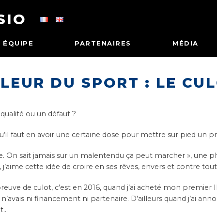
SIO
ÉQUIPE
PARTENAIRES
MÉDIA
LEUR DU SPORT : LE CU
qualité ou un défaut ?
qu’il faut en avoir une certaine dose pour mettre sur pied un p
e. On sait jamais sur un malentendu ça peut marcher », une p
, j’aime cette idée de croire en ses rêves, envers et contre tout
it preuve de culot, c’est en 2016, quand j’ai acheté mon premier
avais ni financement ni partenaire. D’ailleurs quand j’ai anno
nt…