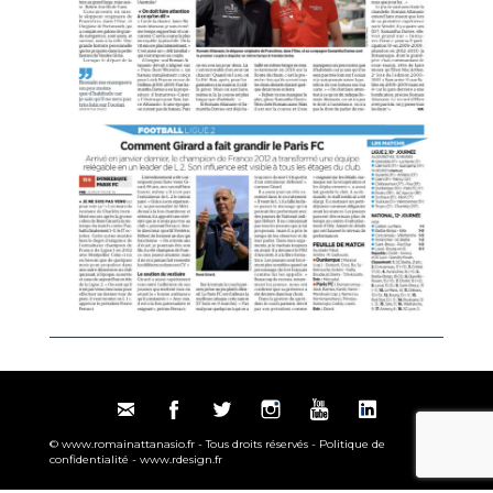
© www.romainattanasio.fr - Tous droits réservés -
Politique de
confidentialité
-
www.rdesign.fr