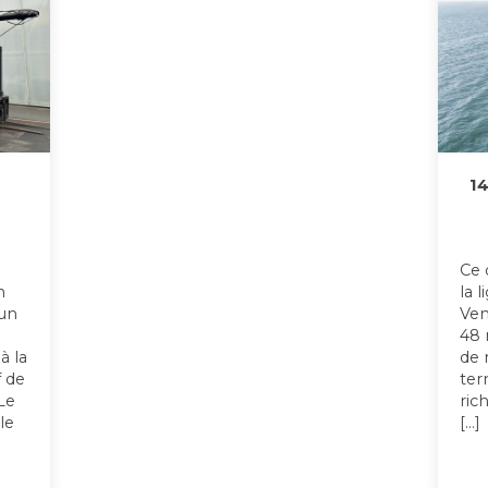
1
Ce 
n
la 
 un
Ven
48 
à la
de 
f de
ter
Le
ric
le
[…]