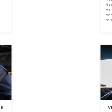
pla
du 
plu
pen
tou
28
V