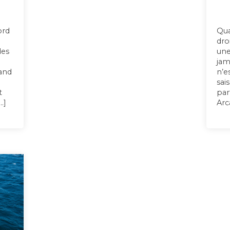
ord
Qua
dro
des
une
n
jam
uand
n’e
sai
t
par
…]
Arc