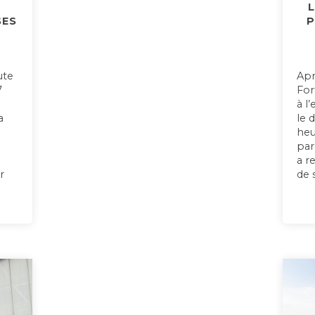
L
SES
P
ute
Apr
7
For
à l
a
le 
heu
par
a r
r
de 