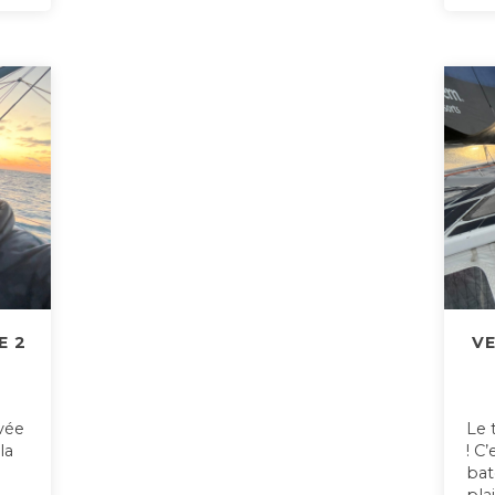
E 2
VE
ivée
Le 
la
! C
bat