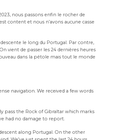
 2023, nous passons enfin le rocher de
est content et nous n’avons aucune casse
 descente le long du Portugal. Par contre,
. On vient de passer les 24 dernières heures
 nouveau dans la pétole mais tout le monde
ntense navigation. We received a few words
lly pass the Rock of Gibraltar which marks
ave had no damage to report.
 descent along Portugal. On the other
ind. We’ve just spent the last 24 hours