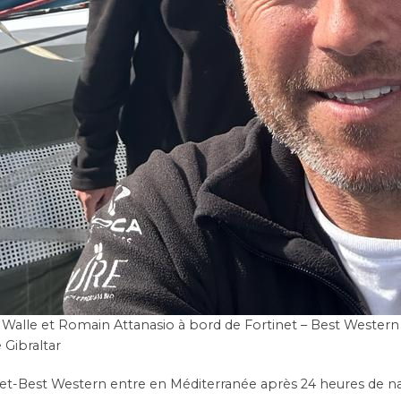
 Walle et Romain Attanasio à bord de Fortinet – Best Western
Gibraltar
net-Best Western entre en Méditerranée après 24 heures de na