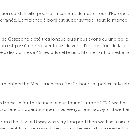
irection de Marseille pour le lancement de notre Tour d’Europe
terranée. L’ambiance à bord est super sympa, tout le monde 
fe de Gascogne a été très longue puis nous avons eu une belle
, on est passé de zéro vent puis du vent d’est très fort de face
vec des pointes à 45 neouds cette nuit. Maintenant, on est à
tern enters the Mediterranean after 24 hours of particularly i
s Marseille for the launch of our Tour of Europe 2023, we fina
osphere on board is super nice, everyone is happy and we h
t from the Bay of Biscay was very long and then we had a nice
, we went from zero wind then from the very strong easterly w