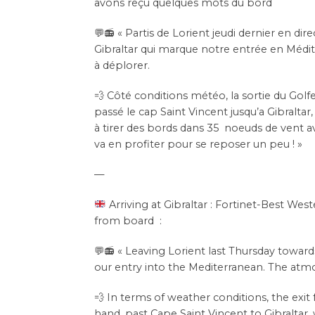
avons reçu quelques mots du bord
💬📻 « Partis de Lorient jeudi dernier en d
Gibraltar qui marque notre entrée en Médi
à déplorer.
💨 Côté conditions météo, la sortie du Gol
passé le cap Saint Vincent jusqu’a Gibraltar
à tirer des bords dans 35 noeuds de vent a
va en profiter pour se reposer un peu ! »
—
Arriving at Gibraltar : Fortinet-Best Wes
from board :
💬📻 « Leaving Lorient last Thursday toward
our entry into the Mediterranean. The atm
💨 In terms of weather conditions, the exi
hand, past Cape Saint Vincent to Gibraltar