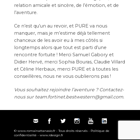
relation amicale et sincère, de l’émotion, et de
l’aventure.
Ce n’est qu’un au revoir, et PURE va nous
manquer, mais je m’estime déjà tellement
chanceux de les avoir eu à mes côtés si
longtemps alors que tout est parti d’une
rencontre fortuite ! Merci Samuel Gabory et
Didier Hervé, merci Sophia Bouras, Claudie Villard
et Céline Herbaux, merci PURE et à toutes les
conseillères, nous ne vous oublierons pas !
Vous souhaitez rejoindre l’aventure ? Contactez-
nous sur
team.fortinet.bestwestern@gmail.com
.
© www.romainattanasio.fr - Tous droits réservés -
Politique de
confidentialité
-
www.rdesign.fr