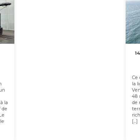
1
Ce 
n
la 
 un
Ven
48 
à la
de 
f de
ter
Le
ric
le
[…]