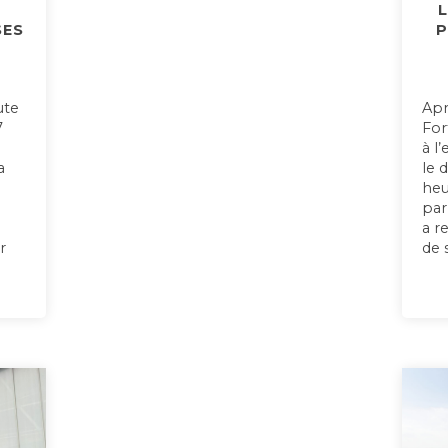
L
SES
P
ute
Apr
7
For
à l
a
le 
heu
par
a r
r
de 