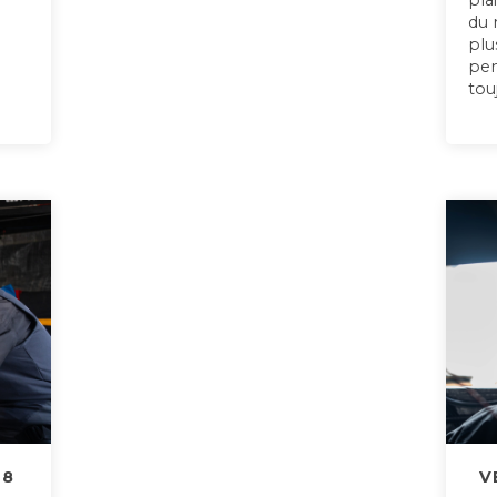
pla
du 
plu
pen
tou
28
V