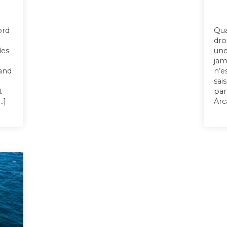
ord
Qua
dro
des
une
n
jam
uand
n’e
sai
t
par
…]
Arc