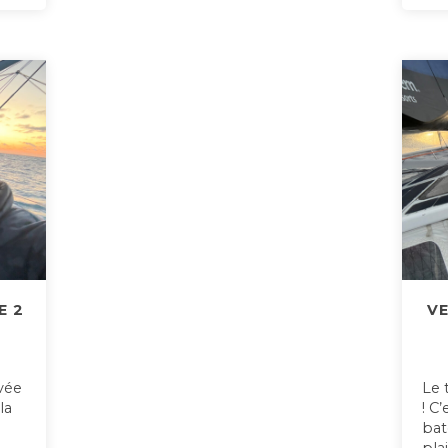
E 2
VE
ivée
Le 
la
! C
bat